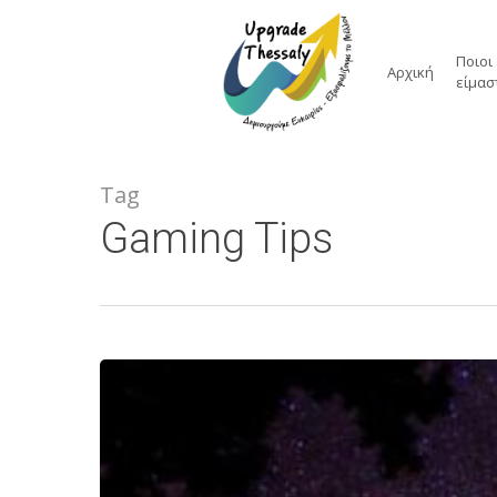
Skip
to
Ποιοι
main
Αρχική
είμασ
content
Tag
Gaming Tips
Doing
a
cross
country
road