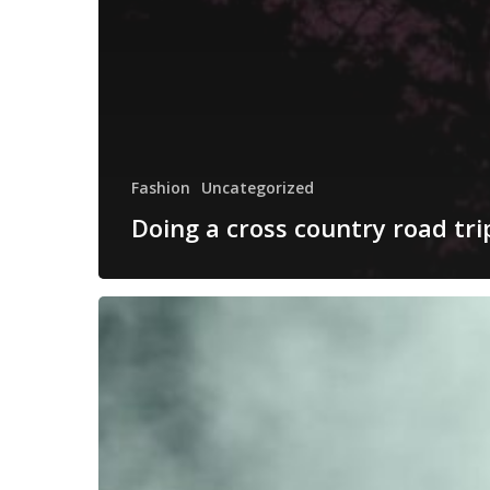
Fashion
Uncategorized
Doing a cross country road tri
Be
My
Guest
Concert