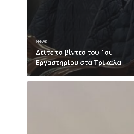
News
Δείτε το βίντεο του 1ου
Εργαστηρίου στα Τρίκαλα
Επενδυτικές
ευκαιρίες
και
νέα
επιχειρηματικότητα
στο
στόχαστρο