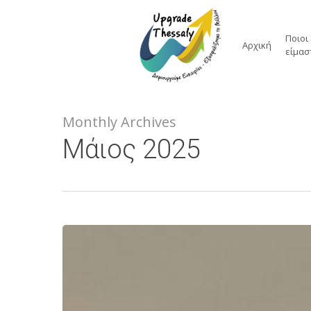
Skip
to
Ποιοι
main
Αρχική
είμασ
content
Monthly Archives
Μάιος 2025
Δείτε
το
βίντεο
του
1ου