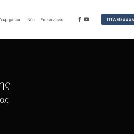
facebook
youtube
ΠΤΑ Θεσσαλ
Τεκμηρίωση
Νέα
Επικοινωνία
ης
σας