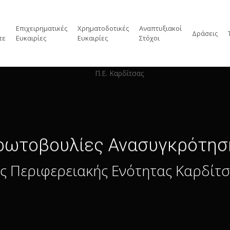
Επιχειρηματικές
Χρηματοδοτικές
Αναπτυξιακοί
Δράσεις
τε
Ευκαιρίες
Ευκαιρίες
Στόχοι
ρωτοβουλίες
Ανασυγκρότησ
ς Περιφερειακής Ενότητας Καρδίτ