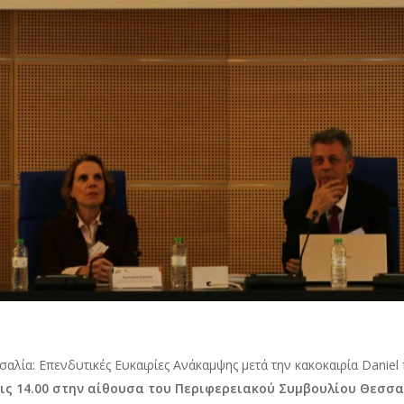
εσσαλία: Επενδυτικές Ευκαιρίες Ανάκαμψης μετά την κακοκαιρία Dani
 τις 14.00 στην αίθουσα του Περιφερειακού Συμβουλίου Θεσσ