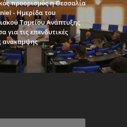
κός προορισμός η Θεσσαλία
niel - Ημερίδα του
ιακού Ταμείου Ανάπτυξης
α για τις επενδυτικές
ς ανάκαμψης