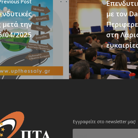
Previous Post
Επενδυτι
ενδυτικές
με τον Da
 μετά την
Περιφερε
5/04/2025
στη Λάρισ
ευκαιρίε
Εγγραφείτε στο newsletter μας!